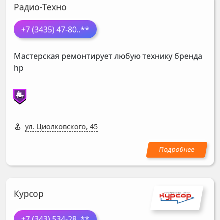
Радио-Техно
+7 (3435) 47-80
..**
Мастерская ремонтирует любую технику бренда
hp
ул. Циолковского, 45
Курсор
+7 (343) 534-28
..**