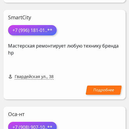
SmartCity
+7 (996) 181-01
..**
Мастерская ремонтирует любую технику бренда
hp
Гвардейская ул., 38
Оса-нт
+7 (908) 907-10
..**