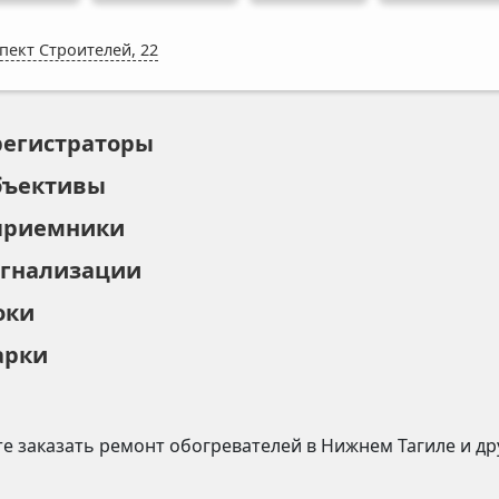
пект Строителей, 22
регистраторы
бъективы
приемники
игнализации
оки
арки
е заказать ремонт
обогревателей
в
Нижнем Тагиле
и др