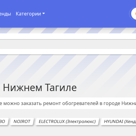
енды
Категории
в
Нижнем Тагиле
де можно заказать ремонт
обогревателей
в городе
Нижни
BO
NOIROT
ELECTROLUX (Электролюкс)
HYUNDAI (Хенд