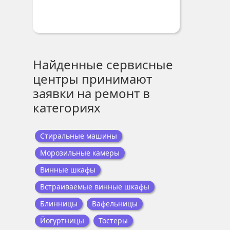
Найденные сервисные
центры принимают
заявки на ремонт в
категориях
Стиральные машины
Морозильные камеры
Винные шкафы
Встраиваемые винные шкафы
Блинницы
Вафельницы
Йогуртницы
Тостеры