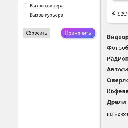
Вызов мастера
прос
Вызов курьера
Сбросить
Применить
Видео
Фотоо
Радио
Автос
Оверл
Кофев
Дрели
Вы может